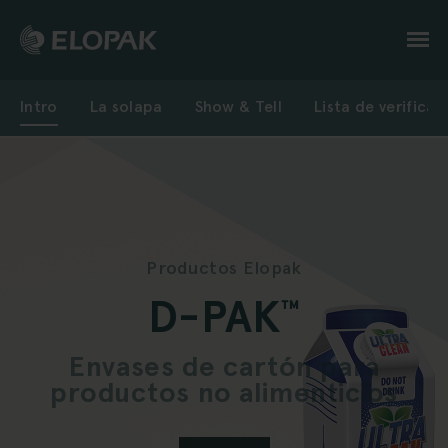
Pasar
al
contenido
principal
Products
Intro
La solapa
Show & Tell
Lista de verificac
navigation
-
second
Productos Elopak
D-PAK
™
level
Envases de cartón para
productos no alimenticios