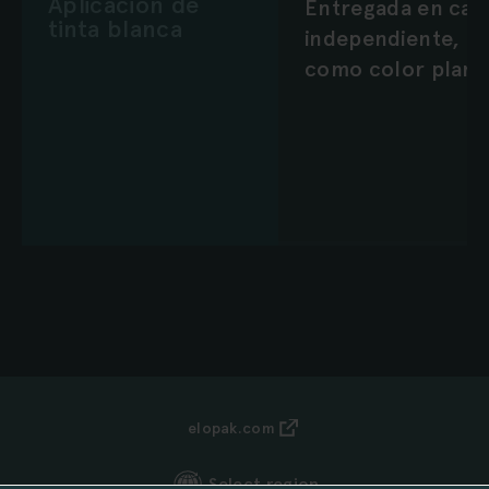
Aplicación de
Entregada en cap
tinta blanca
independiente,
como color plan
elopak.com
Select region