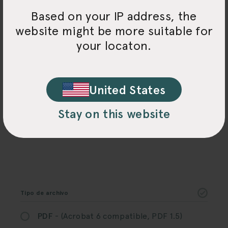
Cartón Marrón Natural
Based on your IP address, the
Lista de
website might be more suitable for
your locaton.
verificación del
material gráfico
United States
Stay on this website
Tipo de archivo
PDF
- (Acrobat 6 compatible, PDF 1.5)