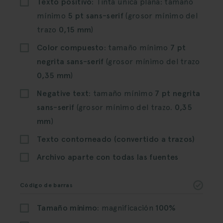
Texto positivo:
Tinta única plana: tamaño
mínimo
5 pt sans-serif
(grosor mínimo del
trazo
0,15 mm
)
Color compuesto:
tamaño mínimo
7 pt
negrita sans-serif
(grosor mínimo del trazo
0,35 mm
)
Negative text:
tamaño mínimo
7 pt negrita
sans-serif
(grosor mínimo del trazo
. 0,35
mm
)
Texto contorneado (convertido a trazos)
Archivo aparte con todas las fuentes
Código de barras
Tamaño mínimo:
magnificación
100%