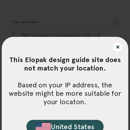
Tipo de archivo
PDF
(Acrobat 6 compatible, PDF 1.5)
AI
- Archivo Open Adobe Illustrator con
enlaces y fuentes
This Elopak design guide site does
ID
- Archivo Open Adobe InDesign con
not match your location.
enlaces y fuentes
AP
- ArtPro con enlaces y fuentes
Based on your IP address, the
website might be more suitable for
Material gráfico
your locaton.
El diseño se ha maquetado en la plantilla
de Elopak correspondiente
United States